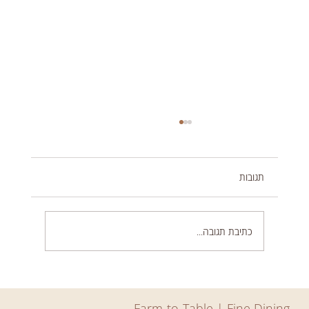
תגובות
כתיבת תגובה...
מאמר כלכליסט: הצד של החמאה: ארוחה אצל
השף שהוא גם חקלאי
Farm-to-Table | Fine Dining