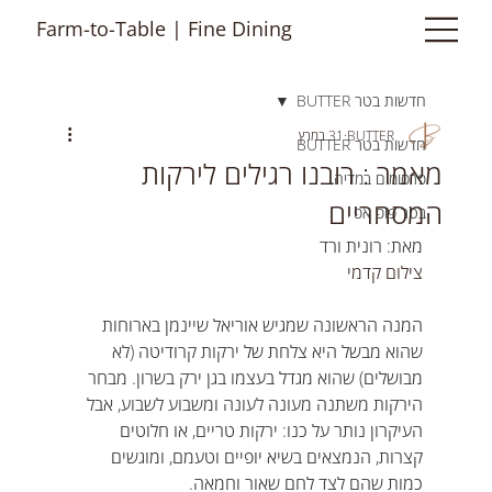
Farm-to-Table | Fine Dining
חדשות בטר BUTTER
BUTTER
31 במרץ
חדשות בטר BUTTER
מאמר : רובנו רגילים לירקות
פרסומים במדיה
המסחריים
בטר פופ אפ
מאת: רונית ורד
צילום קדמי
המנה הראשונה שמגיש אוריאל שיינמן בארוחות 
שהוא מבשל היא צלחת של ירקות קרודיטה (לא 
מבושלים) שהוא מגדל בעצמו בגן ירק בשרון. מבחר 
הירקות משתנה מעונה לעונה ומשבוע לשבוע, אבל 
העיקרון נותר על כנו: ירקות טריים, או חלוטים 
קצרות, הנמצאים בשיא יופיים וטעמם, ומוגשים 
כמות שהם לצד לחם שאור וחמאה.