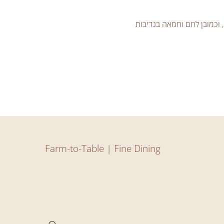
סטה, קינוחים, וכמובן לחם וחמאה בנדיבות 
Farm-to-Table | Fine Dining